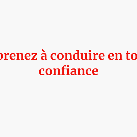
renez à conduire en t
confiance
l'auto-école CESR pour une formation complète et adaptée à v
uipe vous accompagne à chaque étape pour vous préparer avec
l'examen de conduite.